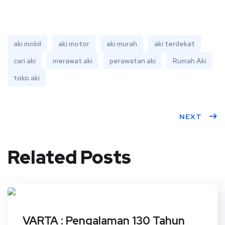
aki mobil
aki motor
aki murah
aki terdekat
cari aki
merawat aki
perawatan aki
Rumah Aki
toko aki
NEXT
Related Posts
VARTA : Pengalaman 130 Tahun