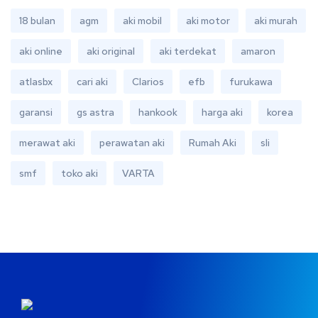
18 bulan
agm
aki mobil
aki motor
aki murah
aki online
aki original
aki terdekat
amaron
atlasbx
cari aki
Clarios
efb
furukawa
garansi
gs astra
hankook
harga aki
korea
merawat aki
perawatan aki
Rumah Aki
sli
smf
toko aki
VARTA