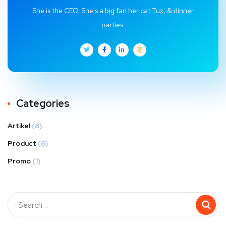
She is the CEO. She's a big fan her cat Tux, & dinner
parties.
Categories
Artikel
(8)
Product
(6)
Promo
(1)